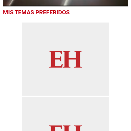
0
MIS TEMAS PREFERIDOS
seconds
of
52
seconds