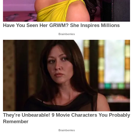
Have You Seen Her GRWM? She Inspires Millions
Brainberries
They're Unbearable! 9 Movie Characters You Probably
Remember
Brainberries