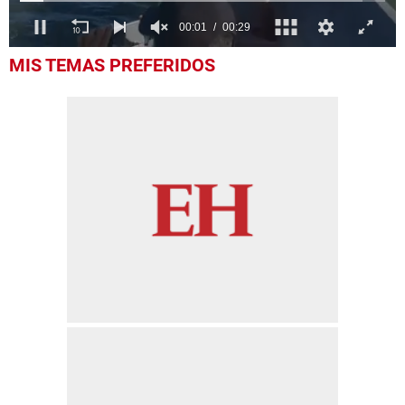
0
MIS TEMAS PREFERIDOS
seconds
of
29
seconds