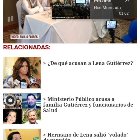
Próximo
Rixi Moncada presenta informe sobre las finanzas de Honduras
01:02
0
RELACIONADAS:
seconds
of
19
¿De qué acusan a Lena Gutiérrez?
seconds
Ministerio Público acusa a
familia Gutiérrez y funcionarios de
Salud
Hermano de Lena salió 'volado'