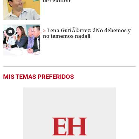
de reunión
Lena GutiÃ©rrez: âNo debemos y
no tememos nadaâ
MIS TEMAS PREFERIDOS