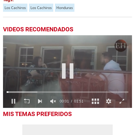
Los Cachiros
Los Cachiros
Honduras
VIDEOS RECOMENDADOS
0
MIS TEMAS PREFERIDOS
seconds
of
1
minute,
51