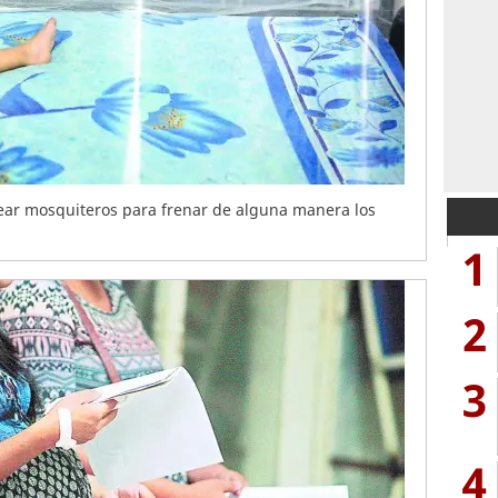
ear mosquiteros para frenar de alguna manera los
1
2
3
4