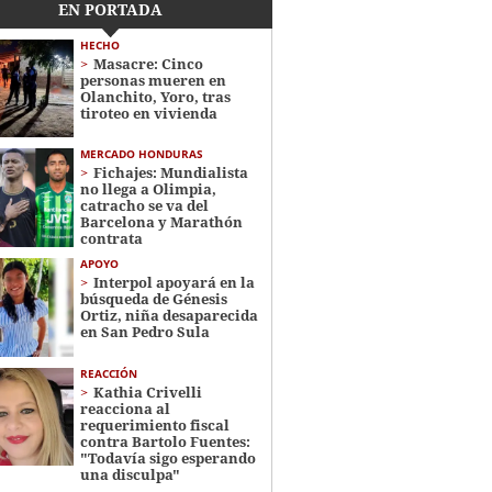
EN PORTADA
HECHO
Masacre: Cinco
personas mueren en
Olanchito, Yoro, tras
tiroteo en vivienda
MERCADO HONDURAS
Fichajes: Mundialista
no llega a Olimpia,
catracho se va del
Barcelona y Marathón
contrata
APOYO
Interpol apoyará en la
búsqueda de Génesis
Ortiz, niña desaparecida
en San Pedro Sula
REACCIÓN
Kathia Crivelli
reacciona al
requerimiento fiscal
contra Bartolo Fuentes:
"Todavía sigo esperando
una disculpa"