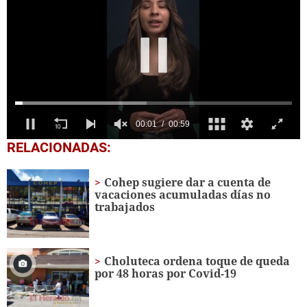
0
RELACIONADAS:
seconds
of
59
Cohep sugiere dar a cuenta de
seconds
vacaciones acumuladas días no
trabajados
Choluteca ordena toque de queda
por 48 horas por Covid-19