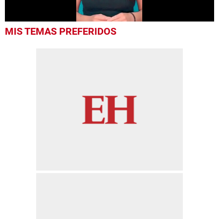
0
MIS TEMAS PREFERIDOS
seconds
of
50
seconds