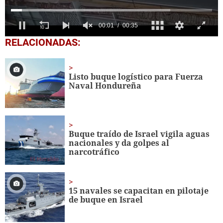
0
RELACIONADAS:
seconds
of
35
seconds
Listo buque logístico para Fuerza
Naval Hondureña
Buque traído de Israel vigila aguas
nacionales y da golpes al
narcotráfico
15 navales se capacitan en pilotaje
de buque en Israel