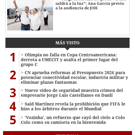
saldrá a la luz": Ana García previo
a la audiencia de JOH
MÁS VISTO
1
Olimpia no falla en Copa Centroamericana:
derrota a UMECIT y asalta el primer lugar del
grupo C
2
CN aprueba reformas al Presupuesto 2026 para
potenciar conectividad escolar, industria militar y
eliminar plazas fantasmas
3
Nuevo video de seguridad muestra crimen del
empresario Jorge Luis Castellanos en Danlí
4
Saíd Martínez revela la prohibición que FIFA le
hizo a los árbitros durante el Mundial
5
‘Vozinha’, un refuerzo que cayó del cielo a Colo
Colo como su camiseta en la bienvenida