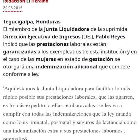
Redacción El Heraldo
29.03.2016
Tegucigalpa, Honduras
El miembro de la
Junta Liquidadora
de la suprimida
Dirección Ejecutiva de Ingresos
(DEI),
Pablo Reyes
indicó que las
prestaciones
laborales están
garantizadas
a los exempleados de esta institución y en
el caso de las
mujeres
en estado de
gestación
se
otorgará una
indemnización adicional
que compete
conforme a ley.
'Aquí estamos la Junta Liquidadora para
facilitar
lo más
rápido posible sus prestaciones laborales, que las
agarren
,
es lo más expedito; a ellas -embarazadas- se les va a
cumplir con todas las indemnizaciones que la ley manda
como lo es
prenatal, postnatal y seguros de lactancia
como
una indemnización extra a sus prestaciones laborales',
puntualizó.