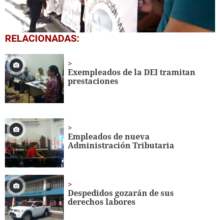
0
RELACIONADAS:
seconds
of
26
seconds
Exempleados de la DEI tramitan
prestaciones
Empleados de nueva
Administración Tributaria
Despedidos gozarán de sus
derechos labores