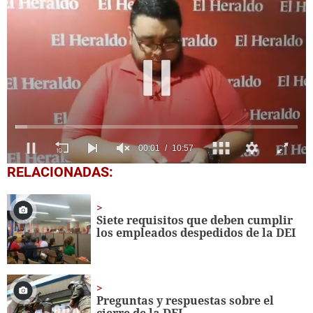
0
RELACIONADAS:
seconds
of
10
minutes,
Siete requisitos que deben cumplir
57
los empleados despedidos de la DEI
seconds
Preguntas y respuestas sobre el
cierre de la DEI