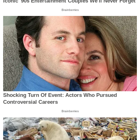
Iconic '90s Entertainment Couples We'll Never Forget
Brainberries
Shocking Turn Of Event: Actors Who Pursued
Controversial Careers
Brainberries