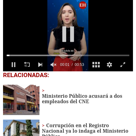
00:03
00:53
0
RELACIONADAS:
seconds
of
53
seconds
Ministerio Público acusará a dos
empleados del CNE
Corrupción en el Registro
Nacional ya lo indaga el Ministerio