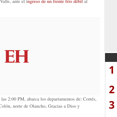
alle, ante el i
ngreso de un frente frío débil
al
1
2
 las 2:00 PM, abarca los departamentos de: Cortés,
3
 Colón, norte de Olancho, Gracias a Dios y