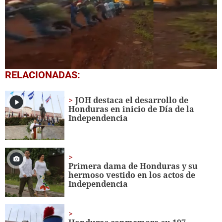
0
RELACIONADAS:
seconds
of
45
JOH destaca el desarrollo de
seconds
Honduras en inicio de Día de la
Independencia
Primera dama de Honduras y su
hermoso vestido en los actos de
Independencia