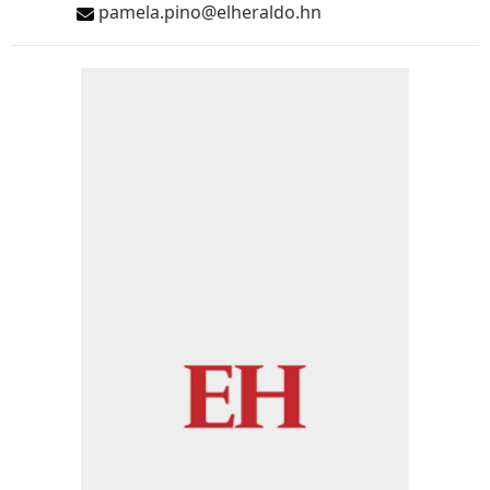
pamela.pino@elheraldo.hn