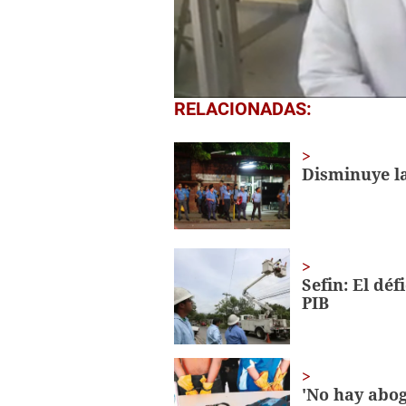
0
RELACIONADAS:
seconds
of
2
minutes,
Disminuye la
51
seconds
Volume
0%
Sefin: El déf
PIB
'No hay abog