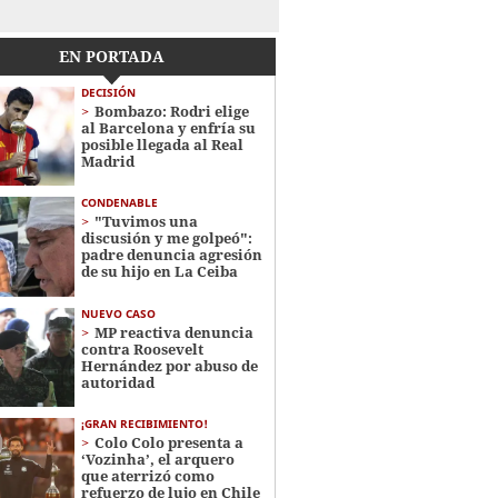
EN PORTADA
DECISIÓN
Bombazo: Rodri elige
al Barcelona y enfría su
posible llegada al Real
Madrid
CONDENABLE
"Tuvimos una
discusión y me golpeó":
padre denuncia agresión
de su hijo en La Ceiba
NUEVO CASO
MP reactiva denuncia
contra Roosevelt
Hernández por abuso de
autoridad
¡GRAN RECIBIMIENTO!
Colo Colo presenta a
‘Vozinha’, el arquero
que aterrizó como
refuerzo de lujo en Chile