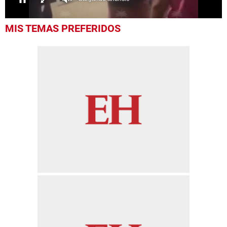
0
MIS TEMAS PREFERIDOS
seconds
of
27
seconds