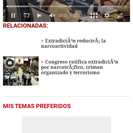
0
RELACIONADAS:
seconds
of
2
ExtradiciÃ³n reducirÃ¡ la
minutes,
narcoactividad
35
seconds
Congreso ratifica extradiciÃ³n
por narcotrÃ¡fico, crimen
organizado y terrorismo
MIS TEMAS PREFERIDOS