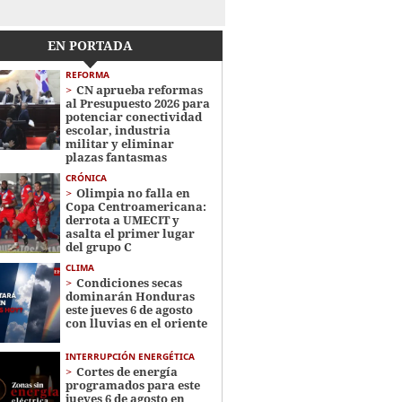
EN PORTADA
REFORMA
CN aprueba reformas
al Presupuesto 2026 para
potenciar conectividad
escolar, industria
militar y eliminar
plazas fantasmas
CRÓNICA
Olimpia no falla en
Copa Centroamericana:
derrota a UMECIT y
asalta el primer lugar
del grupo C
CLIMA
Condiciones secas
dominarán Honduras
este jueves 6 de agosto
con lluvias en el oriente
INTERRUPCIÓN ENERGÉTICA
Cortes de energía
programados para este
jueves 6 de agosto en