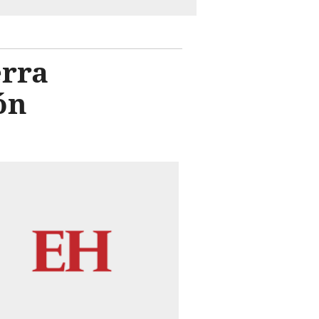
erra
ón