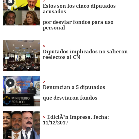
minutes,
Estos son los cinco diputados
21
acusados
seconds
por desviar fondos para uso
personal
Diputados implicados no salieron
reelectos al CN
Denuncian a 5 diputados
que desviaron fondos
EdiciÃ³n Impresa, fecha:
11/12/2017