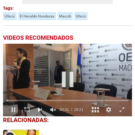
Tags:
Ufecic
El Heraldo Honduras
Maccih
Ufecic
VIDEOS RECOMENDADOS
0
RELACIONADAS:
seconds
of
28