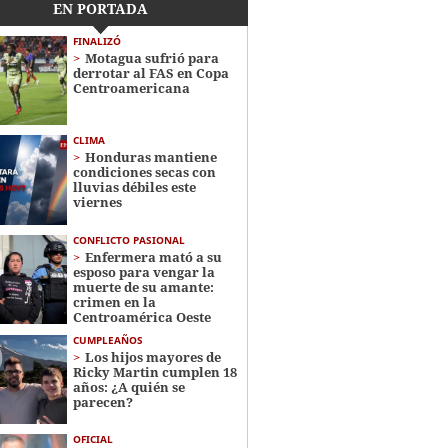
EN PORTADA
FINALIZÓ
Motagua sufrió para
derrotar al FAS en Copa
Centroamericana
CLIMA
Honduras mantiene
condiciones secas con
lluvias débiles este
viernes
CONFLICTO PASIONAL
Enfermera mató a su
esposo para vengar la
muerte de su amante:
crimen en la
Centroamérica Oeste
CUMPLEAÑOS
Los hijos mayores de
Ricky Martin cumplen 18
años: ¿A quién se
parecen?
OFICIAL