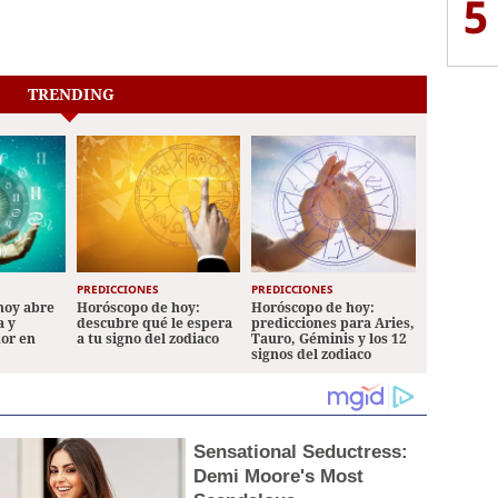
5
TRENDING
PREDICCIONES
PREDICCIONES
hoy abre
Horóscopo de hoy:
Horóscopo de hoy:
a y
descubre qué le espera
predicciones para Aries,
mor en
a tu signo del zodiaco
Tauro, Géminis y los 12
signos del zodiaco
Sensational Seductress:
Demi Moore's Most