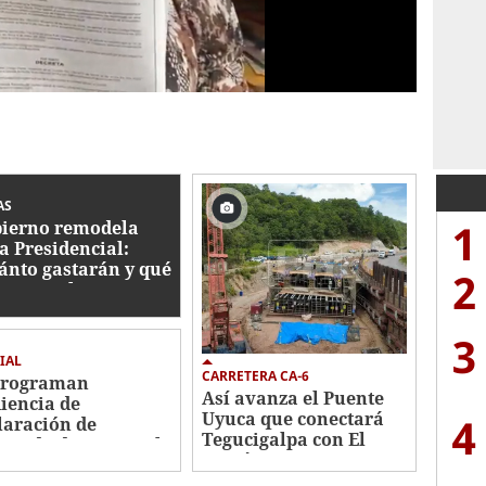
AS
1
ierno remodela
a Presidencial:
ánto gastarán y qué
2
bajos se hacen?
3
IAL
CARRETERA CA-6
programan
Así avanza el Puente
iencia de
Uyuca que conectará
4
laración de
Tegucigalpa con El
utado de Roosevelt
Paraíso
nández