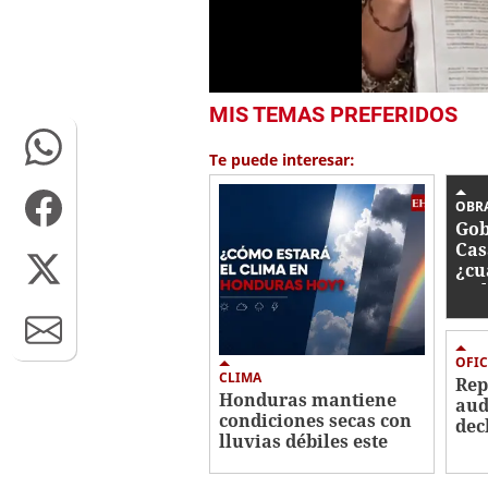
0
MIS TEMAS PREFERIDOS
seconds
of
45
Te puede interesar:
seconds
Volume
0%
OBR
Gob
Cas
¿cu
tra
OFIC
CLIMA
Re
Honduras mantiene
aud
condiciones secas con
dec
lluvias débiles este
imp
viernes
Her