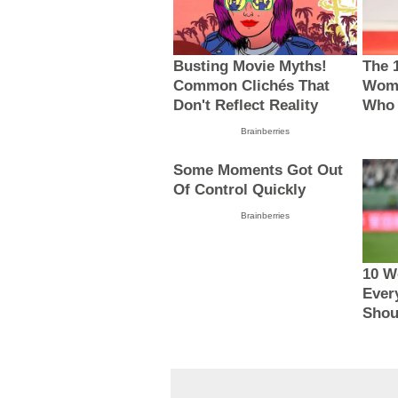
Busting Movie Myths!
The 
Common Clichés That
Wome
Don't Reflect Reality
Who 
Brainberries
Some Moments Got Out
Of Control Quickly
Brainberries
10 W
Ever
Shou