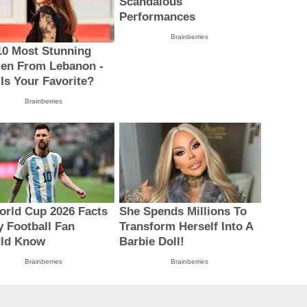
Scandalous
Performances
Brainberries
10 Most Stunning
n From Lebanon -
Is Your Favorite?
Brainberries
orld Cup 2026 Facts
She Spends Millions To
y Football Fan
Transform Herself Into A
ld Know
Barbie Doll!
Brainberries
Brainberries