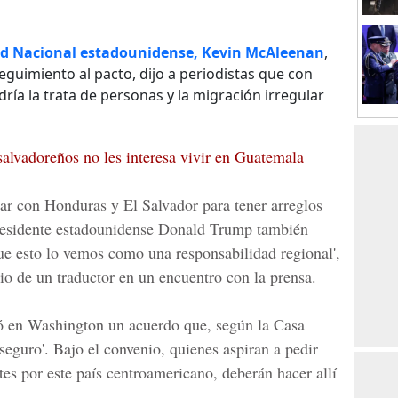
d Nacional estadounidense, Kevin McAleenan
,
eguimiento al pacto, dijo a periodistas que con
ría la trata de personas y la migración irregular
alvadoreños no les interesa vivir en Guatemala
sar con
Honduras y El Salvador
para tener arreglos
residente estadounidense
Donald Trump
también
e esto lo vemos como una responsabilidad regional',
 de un traductor en un encuentro con la prensa.
ó en Washington un acuerdo que, según la Casa
 seguro'. Bajo el convenio, quienes aspiran a pedir
es por este país centroamericano, deberán hacer allí