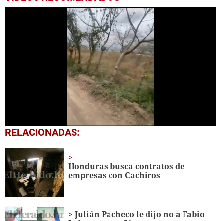
0
RELACIONADAS:
seconds
of
1
minute,
Honduras busca contratos de
7
empresas con Cachiros
seconds
Julián Pacheco le dijo no a Fabio