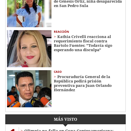
de Génesis Ortiz, niña desaparecida
en San Pedro Sula
REACCIÓN
Kathia Crivelli reacciona al
requerimiento fiscal contra
Bartolo Fuentes: "Todavía sigo
esperando una disculpa"
CASO
Procuraduría General de la
República pedirá prisión
preventiva para Juan Orlando
Hernández
MÁS VISTO
Olimpia no falla en Copa Centroamericana: