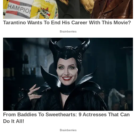
Tarantino Wants To End His Career With This Movie?
Brainberries
From Baddies To Sweethearts: 9 Actresses That Can
Do It All!
Brainberries