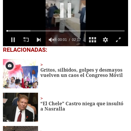
0
RELACIONADAS:
seconds
of
2
minutes,
Gritos, silbidos, golpes y desmayos
17
vuelven un caos el Congreso Móvil
seconds
“El Chele” Castro niega que insultó
a Nasralla