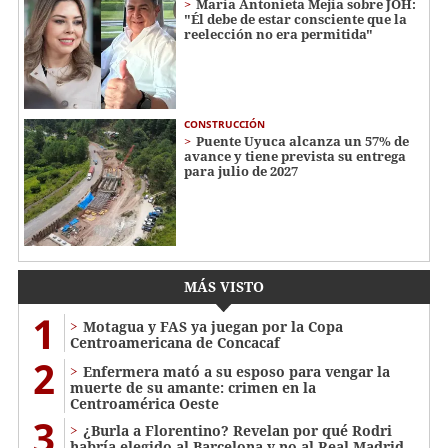
María Antonieta Mejía sobre JOH:
"Él debe de estar consciente que la
reelección no era permitida"
CONSTRUCCIÓN
Puente Uyuca alcanza un 57% de
avance y tiene prevista su entrega
para julio de 2027
MÁS VISTO
1
Motagua y FAS ya juegan por la Copa
Centroamericana de Concacaf
2
Enfermera mató a su esposo para vengar la
muerte de su amante: crimen en la
Centroamérica Oeste
3
¿Burla a Florentino? Revelan por qué Rodri
habría elegido al Barcelona y no al Real Madrid