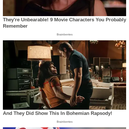
They're Unbearable! 9 Movie Characters You Probably
Remember
Brainberries
And They Did Show This In Bohemian Rapsody!
Brainberries