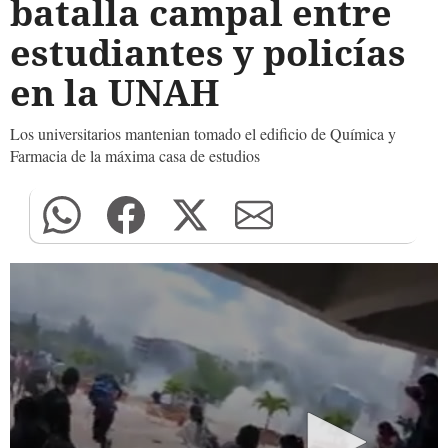
batalla campal entre
estudiantes y policías
en la UNAH
Los universitarios mantenian tomado el edificio de Química y
Farmacia de la máxima casa de estudios
0
seconds
of
0
seconds