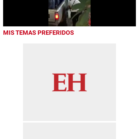
0
MIS TEMAS PREFERIDOS
seconds
of
47
seconds