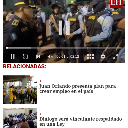
0
RELACIONADAS:
seconds
of
2
minutes,
Juan Orlando presenta plan para
12
crear empleo en el país
seconds
Diálogo será vinculante respaldado
en una Ley