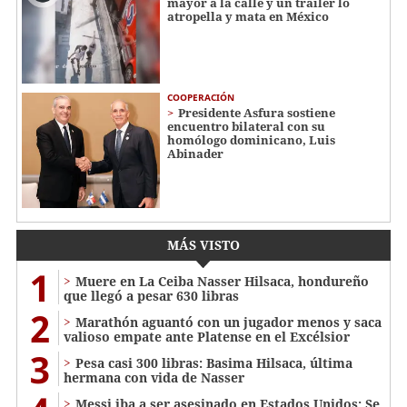
mayor a la calle y un tráiler lo
atropella y mata en México
COOPERACIÓN
Presidente Asfura sostiene
encuentro bilateral con su
homólogo dominicano, Luis
Abinader
MÁS VISTO
1
Muere en La Ceiba Nasser Hilsaca, hondureño
que llegó a pesar 630 libras
2
Marathón aguantó con un jugador menos y saca
valioso empate ante Platense en el Excélsior
3
Pesa casi 300 libras: Basima Hilsaca, última
hermana con vida de Nasser
Messi iba a ser asesinado en Estados Unidos: Se