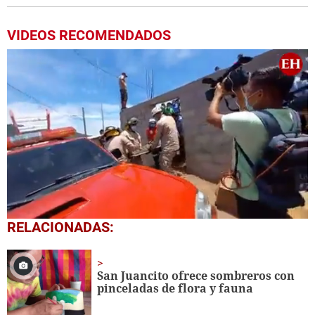
VIDEOS RECOMENDADOS
0
RELACIONADAS:
of
2
minutes,
31
San Juancito ofrece sombreros con
seconds
pinceladas de flora y fauna