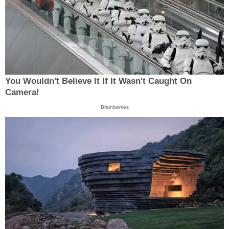
You Wouldn't Believe It If It Wasn't Caught On
Camera!
Brainberries