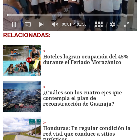
00:03
01:56
0
RELACIONADAS:
of
1
minute,
56
Hoteles logran ocupación del 45%
seconds
durante el Feriado Morazánico
¿Cuáles son los cuatro ejes que
contempla el plan de
reconstrucción de Guanaja?
Honduras: En regular condición la
red vial que conduce a sitios
turísticos