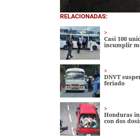
0
RELACIONADAS:
seconds
of
1
minute,
Casi 100 uni
48
incumplir m
seconds
Volume
0%
DNVT suspen
feriado
Honduras ini
con dos dosi