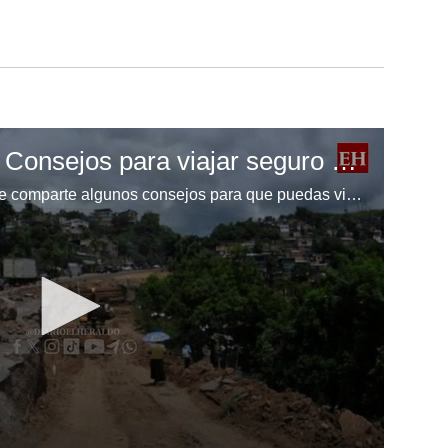
Feriado Morazánico: Consejos para viajar seguro en las carreteras de Honduras
¿Piensas viajar? EL HERALDO te comparte algunos consejos para que puedas viajar seguro por las carreteras de Honduras durante el Feriado Morazánico 2024.