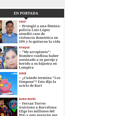
EN PORTADA
CASO
Protegió a una fémina:
policía Luis López
atendió caso de
violencia doméstica en
SPS y le quitaron la vida
ATAQUE
"Me arrepiento":
Hombre confiesa haber
asesinado a su pareja y
herido a su hijastra en
Lempira
SERIE
¿Cuándo termina "Los
Simpson"? Esto dijo la
actriz de Bart
DURO REVÉS
Ferran Torres
traiciona a Barcelona:
Elige los millones del
PSG y esto pagarán por