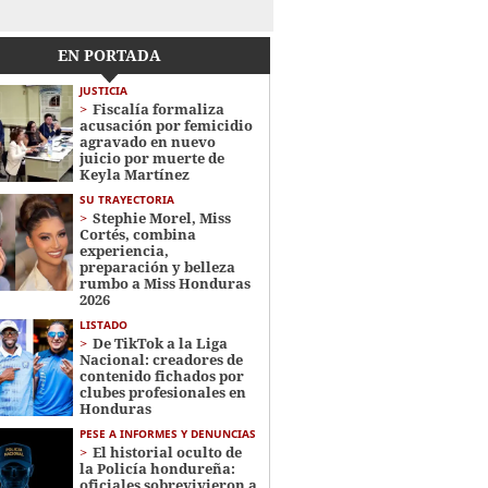
EN PORTADA
JUSTICIA
Fiscalía formaliza
acusación por femicidio
agravado en nuevo
juicio por muerte de
Keyla Martínez
SU TRAYECTORIA
Stephie Morel, Miss
Cortés, combina
experiencia,
preparación y belleza
rumbo a Miss Honduras
2026
LISTADO
De TikTok a la Liga
Nacional: creadores de
contenido fichados por
clubes profesionales en
Honduras
PESE A INFORMES Y DENUNCIAS
El historial oculto de
la Policía hondureña:
oficiales sobrevivieron a