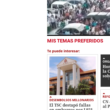
0
MIS TEMAS PREFERIDOS
seconds
of
31
Te puede interesar:
seconds
Volume
0%
ORG
Hon
la 
sob
jud
REF
DESEMBOLSOS MILLONARIOS
CN 
El TSC destapó fallas
al 
en embargos por L921