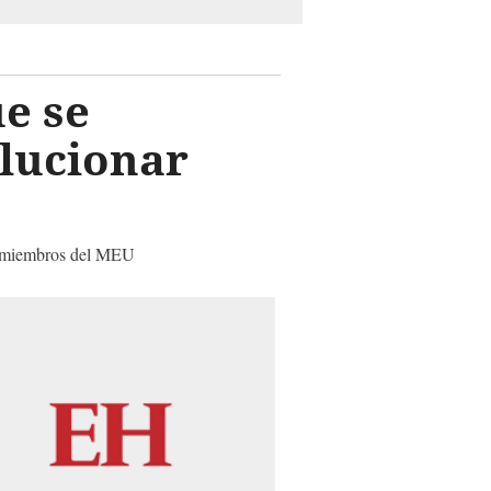
e se
olucionar
l y miembros del MEU