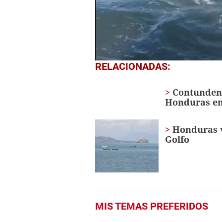
0
RELACIONADAS:
seconds
of
29
Contundent
seconds
Volume
Honduras en 
0%
Honduras v
Golfo
MIS TEMAS PREFERIDOS