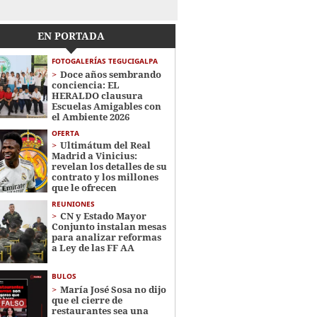
EN PORTADA
FOTOGALERÍAS TEGUCIGALPA
Doce años sembrando
conciencia: EL
HERALDO clausura
Escuelas Amigables con
el Ambiente 2026
OFERTA
Ultimátum del Real
Madrid a Vinicius:
revelan los detalles de su
contrato y los millones
que le ofrecen
REUNIONES
CN y Estado Mayor
Conjunto instalan mesas
para analizar reformas
a Ley de las FF AA
BULOS
María José Sosa no dijo
que el cierre de
restaurantes sea una