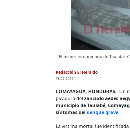
El menor es originario de Taulabé, 
Redacción El Heraldo
18.07.2019
COMAYAGUA, HONDURAS.-
Un ni
picadura del
zancudo aedes aegy
municipio de Taulabé, Comaya
síntomas del
dengue grave
.
La víctima mortal fue identifica