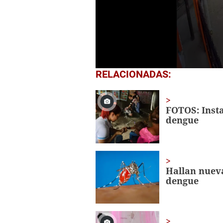
0
RELACIONADAS:
seconds
of
30
seconds
Volume
FOTOS: Insta
0%
dengue
Hallan nuev
dengue