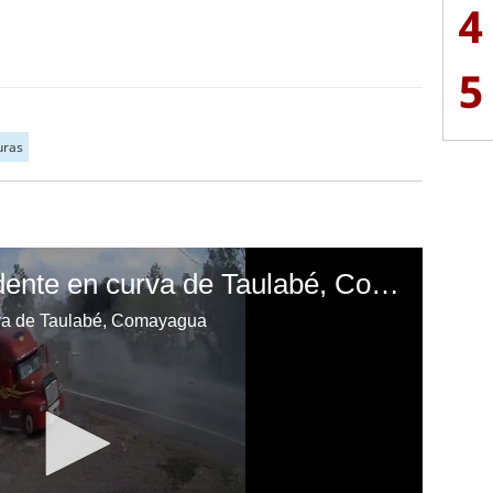
4
5
uras
Rastra provoca accidente en curva de Taulabé, Comayagua
rva de Taulabé, Comayagua