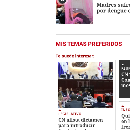
Madres sufre
por dengue 
MIS TEMAS PREFERIDOS
Te puede interesar:
REU
CN 
Con
mes
ref
FF 
INF
LEGISLATIVO
Qui
CN alista dictamen
en 
para introducir
fre