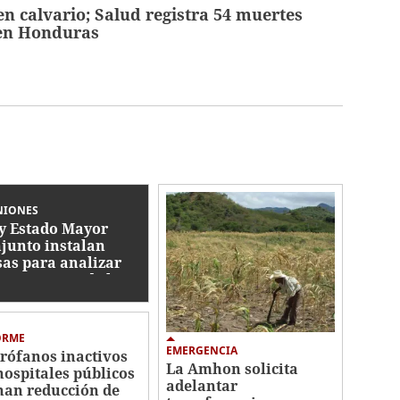
n calvario; Salud registra 54 muertes
en Honduras
NIONES
y Estado Mayor
junto instalan
as para analizar
ormas a Ley de las
AA
ORME
EMERGENCIA
rófanos inactivos
La Amhon solicita
hospitales públicos
adelantar
nan reducción de