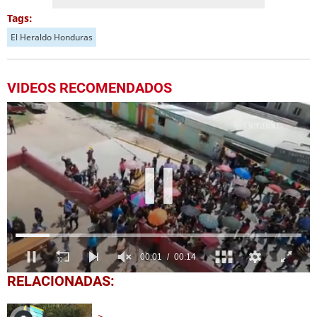
Tags:
El Heraldo Honduras
VIDEOS RECOMENDADOS
0
RELACIONADAS:
of
14
seconds