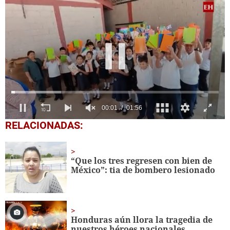
0
RELACIONADAS:
seconds
of
1
minute,
“Que los tres regresen con bien de
56
México”: tia de bombero lesionado
seconds
Honduras aún llora la tragedia de
nuestros héroes nacionales