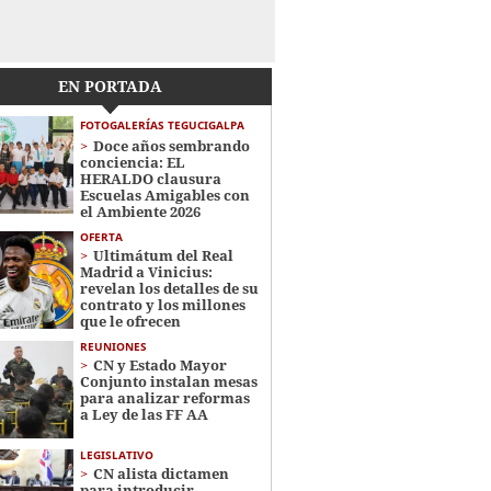
EN PORTADA
FOTOGALERÍAS TEGUCIGALPA
Doce años sembrando
conciencia: EL
HERALDO clausura
Escuelas Amigables con
el Ambiente 2026
OFERTA
Ultimátum del Real
Madrid a Vinicius:
revelan los detalles de su
contrato y los millones
que le ofrecen
REUNIONES
CN y Estado Mayor
Conjunto instalan mesas
para analizar reformas
a Ley de las FF AA
LEGISLATIVO
CN alista dictamen
para introducir