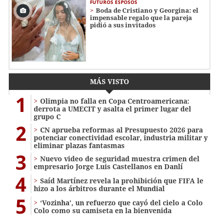
FUTUROS ESPOSOS
Boda de Cristiano y Georgina: el
impensable regalo que la pareja
pidió a sus invitados
MÁS VISTO
1
Olimpia no falla en Copa Centroamericana:
derrota a UMECIT y asalta el primer lugar del
grupo C
2
CN aprueba reformas al Presupuesto 2026 para
potenciar conectividad escolar, industria militar y
eliminar plazas fantasmas
3
Nuevo video de seguridad muestra crimen del
empresario Jorge Luis Castellanos en Danlí
4
Saíd Martínez revela la prohibición que FIFA le
hizo a los árbitros durante el Mundial
5
‘Vozinha’, un refuerzo que cayó del cielo a Colo
Colo como su camiseta en la bienvenida