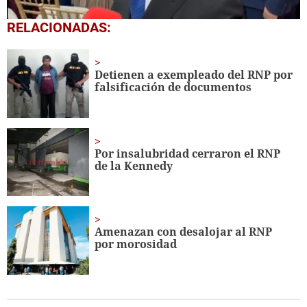
0
RELACIONADAS:
seconds
of
3
minutes,
Detienen a exempleado del RNP por
38
falsificación de documentos
seconds
Por insalubridad cerraron el RNP
de la Kennedy
Amenazan con desalojar al RNP
por morosidad