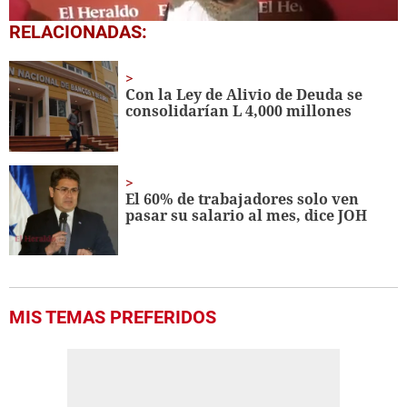
0
RELACIONADAS:
seconds
of
3
minutes,
Con la Ley de Alivio de Deuda se
1
consolidarían L 4,000 millones
second
El 60% de trabajadores solo ven
pasar su salario al mes, dice JOH
MIS TEMAS PREFERIDOS