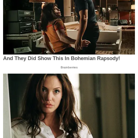
And They Did Show This In Bohemian Rapsody!
Brainberries