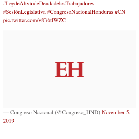
#LeydeAliviodeDeudadelosTrabajadores
#SesiónLegislativa
#CongresoNacionalHonduras
#CN
pic.twitter.com/v8Ii6tlWZC
— Congreso Nacional (@Congreso_HND)
November 5,
2019