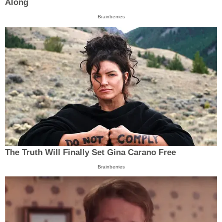
Along
Brainberries
The Truth Will Finally Set Gina Carano Free
Brainberries