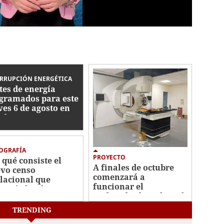
RRUPCIÓN ENERGÉTICA
tes de energía
gramados para este
ves 6 de agosto en
duras: zonas
ctadas
OGRAFÍA
PROYECTO
 qué consiste el
A finales de octubre
vo censo
comenzará a
lacional que
funcionar el
nció el Gobierno
acelerador lineal en el
Honduras?
hospital San Felipe
TRENDING