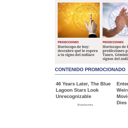
PREDICCIONES
PREDICCIONES
Horóscopo de hoy:
Horóscopo de 
descubre qué le espera
predicciones p
a tu signo del zodiaco
Tauro, Géminis
signos del zod
CONTENIDO PROMOCIONADO
46 Years Later, The Blue
Ente
Lagoon Stars Look
Weir
Unrecognizable
Movi
Dies
Brainberries