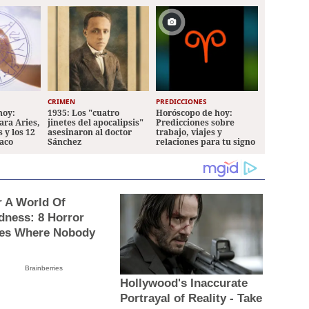
CRIMEN
PREDICCIONES
hoy:
1935: Los "cuatro
Horóscopo de hoy:
ara Aries,
jinetes del apocalipsis"
Predicciones sobre
 y los 12
asesinaron al doctor
trabajo, viajes y
iaco
Sánchez
relaciones para tu signo
r A World Of
dness: 8 Horror
es Where Nobody
Brainberries
Hollywood's Inaccurate
Portrayal of Reality - Take