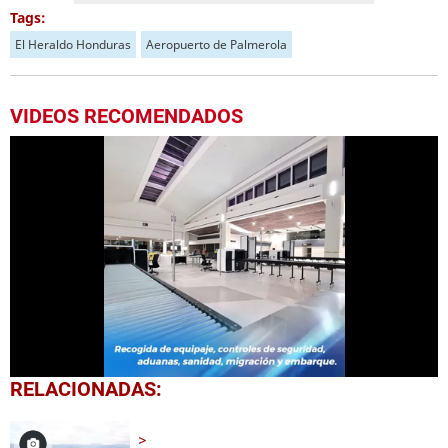
Tags:
El Heraldo Honduras
Aeropuerto de Palmerola
VIDEOS RECOMENDADOS
0
RELACIONADAS:
of
59
seconds