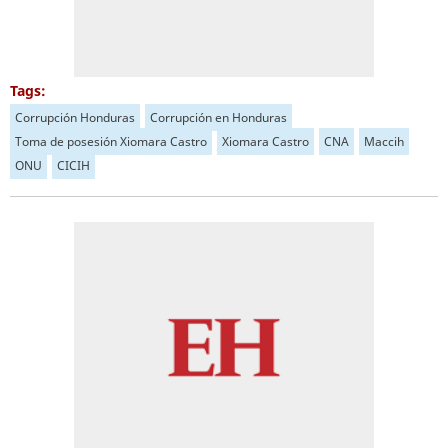
Tags:
Corrupción Honduras
Corrupción en Honduras
Toma de posesión Xiomara Castro
Xiomara Castro
CNA
Maccih
ONU
CICIH