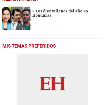
of
2
minutes,
Los diez villanos del año en
1
Honduras
second
MIS TEMAS PREFERIDOS