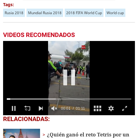
Tags:
Rusia 2018
Mundial Rusia 2018
2018 FIFA World Cup
World cup
VIDEOS RECOMENDADOS
0
RELACIONADAS:
seconds
of
1
¿Quién ganó el reto Tetris por un
minute,