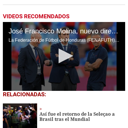
VIDEOS RECOMENDADOS
José Francisco Molina, nuevo director técnico de la Selección de Honduras
La Federación de Fútbol de Honduras (FENAFUTH) ha nombrado al español José Francisco Molina como nuevo director técnico de la Selección Nacional, con el objetivo de liderar el proceso clasificatorio hacia la Copa Mundial de la FIFA 2030.
0
RELACIONADAS:
seconds
of
2
minutes,
Así fue el retorno de la Seleçao a
9
Brasil tras el Mundial
seconds