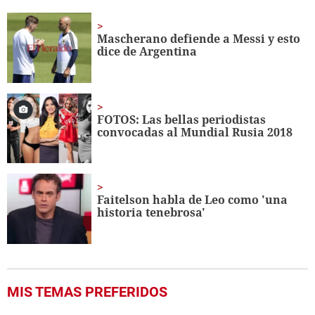
of
1
minute,
Mascherano defiende a Messi y esto
46
dice de Argentina
seconds
FOTOS: Las bellas periodistas
convocadas al Mundial Rusia 2018
Faitelson habla de Leo como 'una
historia tenebrosa'
MIS TEMAS PREFERIDOS