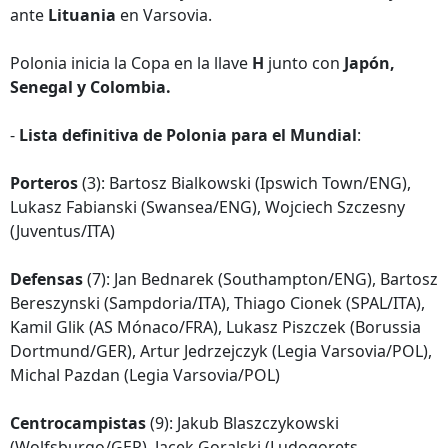
ante
Lituania
en Varsovia.
Polonia inicia la Copa en la llave
H
junto con
Japón,
Senegal y Colombia.
-
Lista definitiva de Polonia para el Mundial
:
Porteros
(3): Bartosz Bialkowski (Ipswich Town/ENG),
Lukasz Fabianski (Swansea/ENG), Wojciech Szczesny
(Juventus/ITA)
Defensas
(7): Jan Bednarek (Southampton/ENG), Bartosz
Bereszynski (Sampdoria/ITA), Thiago Cionek (SPAL/ITA),
Kamil Glik (AS Mónaco/FRA), Lukasz Piszczek (Borussia
Dortmund/GER), Artur Jedrzejczyk (Legia Varsovia/POL),
Michal Pazdan (Legia Varsovia/POL)
Centrocampistas
(9): Jakub Blaszczykowski
(Wolfsburgo/GER), Jacek Goralski (Ludogorets