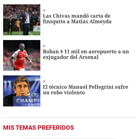
of
18
seconds
Las Chivas mandó carta de
finiquito a Matías Almeyda
Roban $ 11 mil en aeropuerto a un
exjugador del Arsenal
El técnico Manuel Pellegrini sufre
un robo violento
MIS TEMAS PREFERIDOS